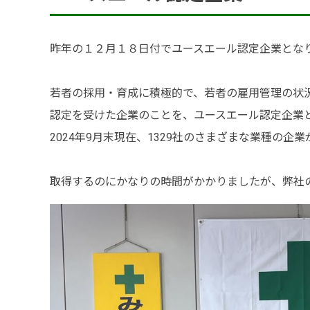
アクセス
SDGsの取組
昨年の１２月１８日付でユースエール認定企業とな
事業内容
若者の採用・育成に積極的で、若者の雇用管理の状
土木部門
認定を受けた企業のことを、ユースエール認定企業
2024年9月末現在、1329社のさまざまな業種の
建築部門
取得するのにかなりの時間がかかりましたが、弊社
融雪部門
アグリ事業部
お知らせ
採用情報