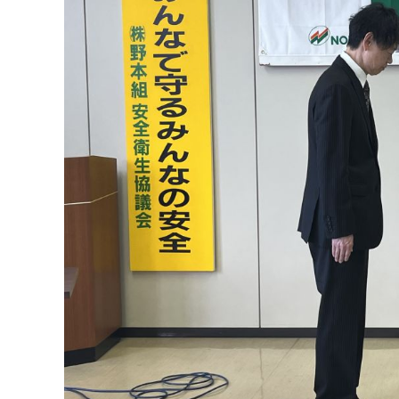
採用メッセージ
野本組紹介MOVIE
社員紹介・インタビ
新卒採用情報
一般採用 野本組
一般採用 アグリ事
社内制度・福利厚生
お問い合わせ