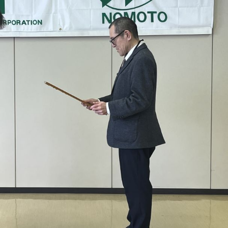
ュー
業部