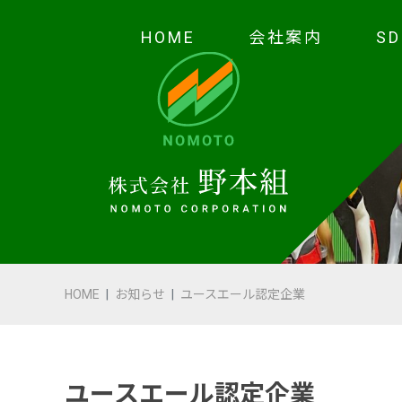
HOME
会社案内
S
HOME
会社案内
代表あいさつ
会社概要・沿革
HOME
お知らせ
ユースエール認定企業
野本の安全
受賞歴
ユースエール認定企業