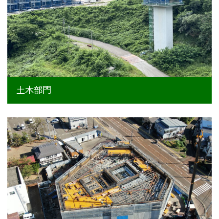
事業内容
土木部門
建築部門
融雪部門
土木部門
アグリ事業部
お知らせ
採用情報
採用メッセージ
野本組紹介MOVIE
社員紹介・インタビュー