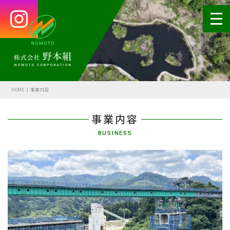
HOME
会社案内
HOME
事業内容
代表あいさつ
事業内容
会社概要・沿革
BUSINESS
野本の安全
受賞歴
アクセス
SDGsの取組