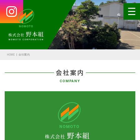
HOME
会社案内
HOME
会社案内
代表あいさつ
会社案内
会社概要・沿革
COMPANY
野本の安全
受賞歴
アクセス
SDGsの取組