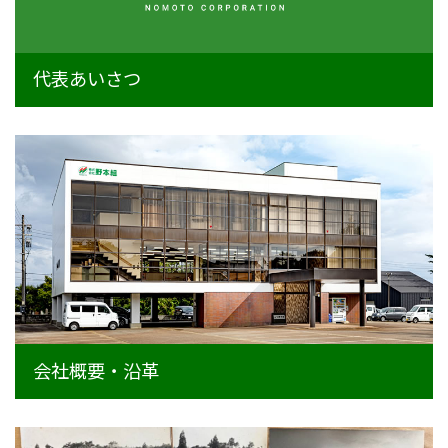
事業内容
土木部門
代表あいさつ
建築部門
融雪部門
アグリ事業部
お知らせ
採用情報
採用メッセージ
会社概要・沿革
野本組紹介MOVIE
社員紹介・インタビュー