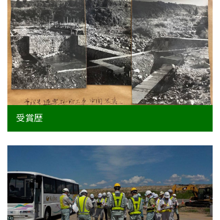
新卒採用情報
一般採用 野本組
一般採用 アグリ事業部
社内制度・福利厚生
お問い合わせ
受賞歴