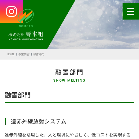
HOME
会社案内
HOME
事業内容
融雪部門
代表あいさつ
融雪部門
会社概要・沿革
SNOW MELTING
野本の安全
融雪部門
受賞歴
アクセス
遠赤外線放射システム
SDGsの取組
遠赤外線を活用した、人と環境にやさしく、低コストを実現する