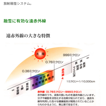
放射融雪システム。
事業内容
土木部門
融雪に有効な遠赤外線
建築部門
融雪部門
アグリ事業部
お知らせ
採用情報
採用メッセージ
野本組紹介MOVIE
社員紹介・インタビュー