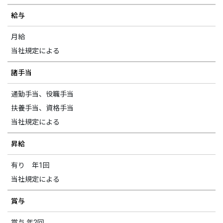
給与
新卒採用情報
月給
一般採用 野本組
当社規定による
一般採用 アグリ事業部
諸手当
社内制度・福利厚生
通勤手当、役職手当
扶養手当、資格手当
お問い合わせ
当社規定による
昇給
有り 年1回
当社規定による
賞与
賞与 年2回