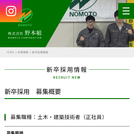
HOME
会社案内
HOME
採用情報
新卒採用情報
代表あいさつ
新卒採用情報
会社概要・沿革
RECRUIT NEW
野本の安全
新卒採用 募集概要
受賞歴
アクセス
募集職種：土木・建築技術者（正社員）
SDGsの取組
募集職種