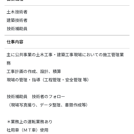
事業内容
土木技術者
土木部門
建築技術者
技術補助員
建築部門
仕事内容
融雪部門
主に公共事業の土木工事・建築工事現場においての施工管理業
アグリ事業部
務
工事計画の作成、設計、積算
お知らせ
現場の管理・指導（工程管理・安全管理 等）
採用情報
技術補助員 技術者のフォロー
採用メッセージ
（現場写真撮り、データ整理、書類作成等）
野本組紹介MOVIE
＊業務上の運転業務あり
社員紹介・インタビュー
社用車（ＭＴ車）使用