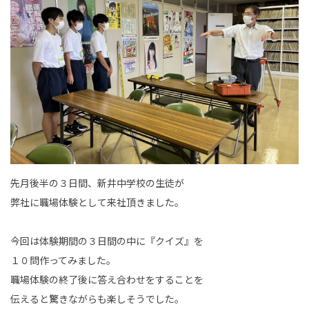
事業内容
土木部門
建築部門
融雪部門
アグリ事業部
お知らせ
先月後半の３日間、新井中学校の生徒が
弊社に職場体験として来社頂きました。
採用情報
採用メッセージ
今回は体験期間の３日間の中に『クイズ』を
１０問作ってみました。
野本組紹介MOVIE
職場体験の終了後に答え合わせをすることを
伝えると驚きながらも楽しそうでした。
社員紹介・インタビュー