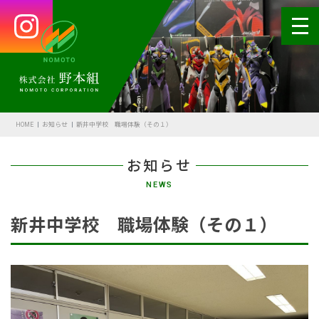
HOME
会社案内
HOME
お知らせ
新井中学校 職場体験（その１）
代表あいさつ
お知らせ
会社概要・沿革
NEWS
野本の安全
新井中学校 職場体験（その１）
受賞歴
アクセス
SDGsの取組