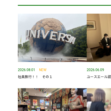
アクセス
SDGsの取組
事業内容
土木部門
建築部門
融雪部門
2026.08.01
NEW
2026.06.09
社員旅行！！ その１
ユースエール
アグリ事業部
お知らせ
採用情報