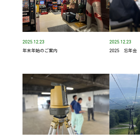
採用メッセージ
野本組紹介MOVIE
2025.12.23
2025.12.23
社員紹介・インタビ
年末年始のご案内
2025 忘年会
新卒採用情報
一般採用 野本組
一般採用 アグリ事
社内制度・福利厚生
お問い合わせ