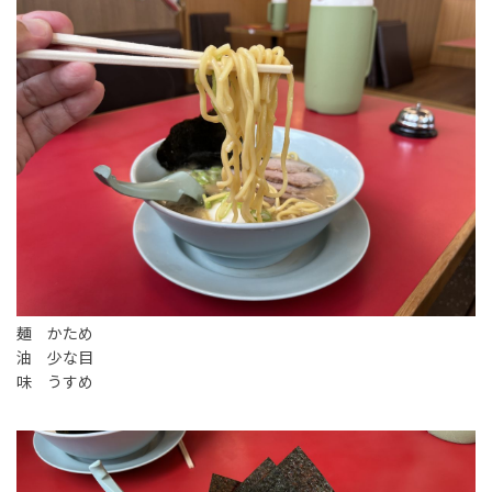
麺 かため
油 少な目
味 うすめ