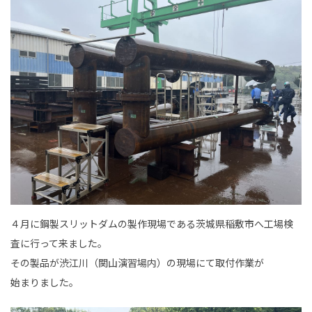
事業内容
土木部門
建築部門
融雪部門
アグリ事業部
お知らせ
採用情報
４月に鋼製スリットダムの製作現場である茨城県稲敷市へ工場検
採用メッセージ
査に行って来ました。
その製品が渋江川（関山演習場内）の現場にて取付作業が
野本組紹介MOVIE
始まりました。
社員紹介・インタビュー