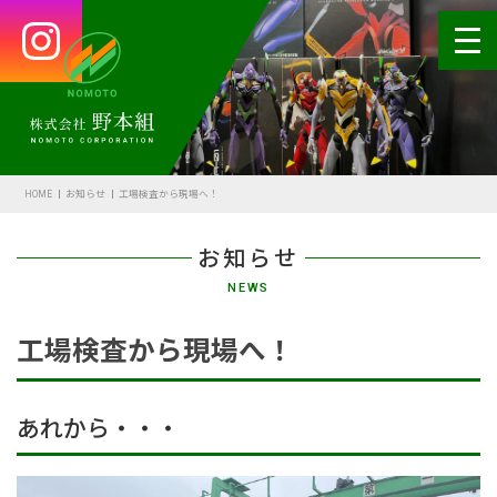
HOME
会社案内
HOME
お知らせ
工場検査から現場へ！
代表あいさつ
お知らせ
会社概要・沿革
NEWS
野本の安全
工場検査から現場へ！
受賞歴
アクセス
あれから・・・
SDGsの取組