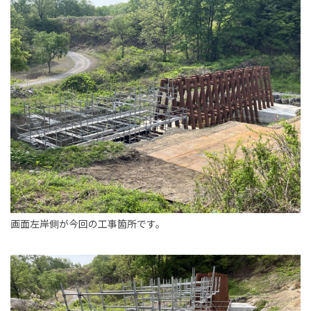
新卒採用情報
一般採用 野本組
一般採用 アグリ事業部
社内制度・福利厚生
お問い合わせ
画面左岸側が今回の工事箇所です。