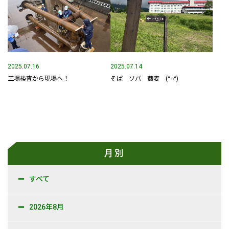
事業内容
土木部門
建築部門
2025.07.16
2025.07.14
工場検査から現場へ！
そば ソバ 蕎麦 (^○^)
融雪部門
アグリ事業部
お知らせ
採用情報
月別
採用メッセージ
すべて
野本組紹介MOVIE
2026年8月
社員紹介・インタビュー