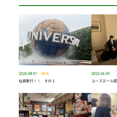
アクセス
SDGsの取組
事業内容
土木部門
建築部門
融雪部門
2026.08.01
NEW
2026.06.09
社員旅行！！ その１
ユースエール
アグリ事業部
お知らせ
採用情報