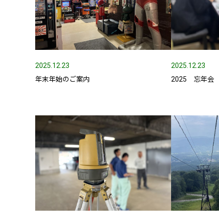
採用メッセージ
野本組紹介MOVIE
2025.12.23
2025.12.23
社員紹介・インタビ
年末年始のご案内
2025 忘年会
新卒採用情報
一般採用 野本組
一般採用 アグリ事
社内制度・福利厚生
お問い合わせ