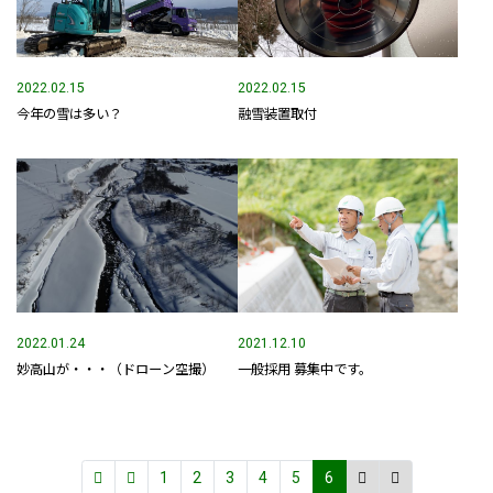
事業内容
土木部門
2022.02.15
2022.02.15
今年の雪は多い？
融雪装置取付
建築部門
融雪部門
アグリ事業部
お知らせ
採用情報
2022.01.24
2021.12.10
妙高山が・・・（ドローン空撮）
一般採用 募集中です。
採用メッセージ
野本組紹介MOVIE
1
2
3
4
5
6
社員紹介・インタビュー