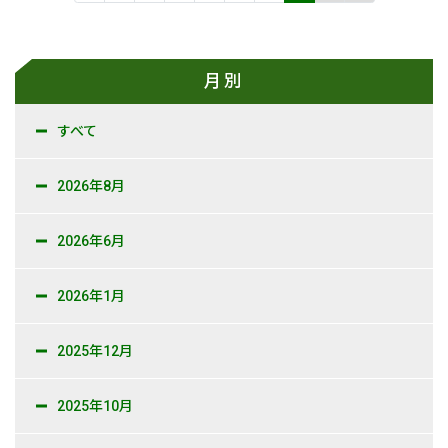
新卒採用情報
月別
一般採用 野本組
一般採用 アグリ事業部
すべて
社内制度・福利厚生
2026年8月
お問い合わせ
2026年6月
2026年1月
2025年12月
2025年10月