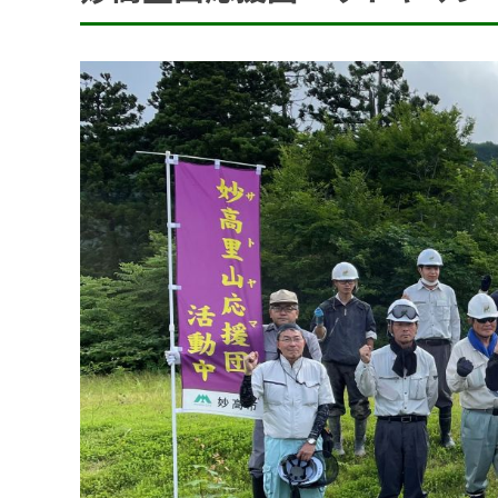
アクセス
SDGsの取組
事業内容
土木部門
建築部門
融雪部門
アグリ事業部
お知らせ
採用情報