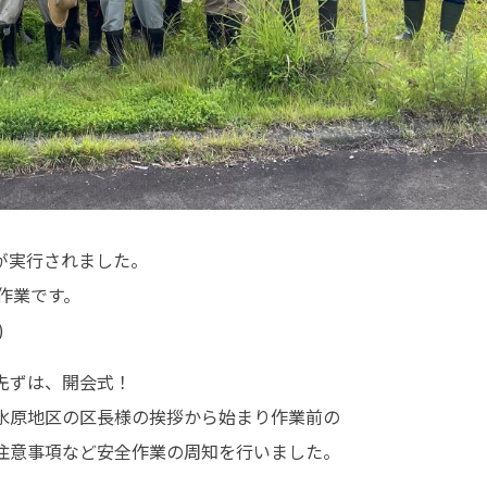
ュー
が実行されました。
作業です。
業部
)
先ずは、開会式！
水原地区の区長様の挨拶から始まり作業前の
注意事項など安全作業の周知を行いました。