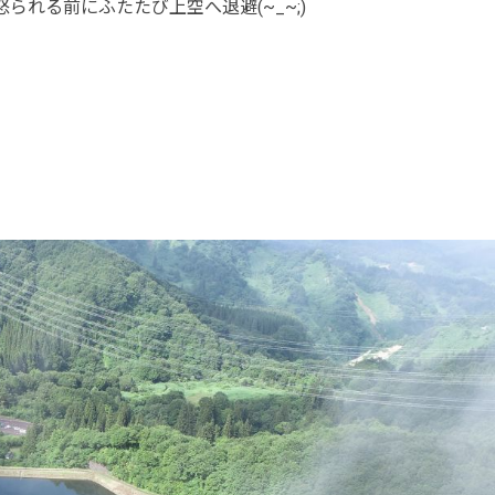
怒られる前にふたたび上空へ退避(~_~;)