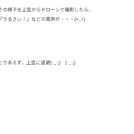
その様子を上空からドローンで撮影したら、
『うるさい！』などの罵声が・・・(>_<)
とりあえず、上空に退避(-_-;) (-_-;)