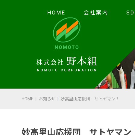
HOME
会社案内
S
HOME
会社案内
代表あいさつ
会社概要・沿革
HOME
お知らせ
妙高里山応援団 サトヤマン！
野本の安全
受賞歴
妙高里山応援団 サトヤマン