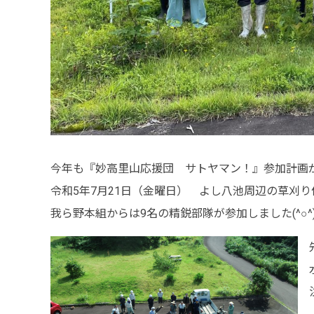
採用メッセージ
野本組紹介MOVIE
社員紹介・インタビ
新卒採用情報
今年も『妙高里山応援団 サトヤマン！』参加計画
一般採用 野本組
令和5年7月21日（金曜日） よし八池周辺の草刈り
一般採用 アグリ事
我ら野本組からは9名の精鋭部隊が参加しました(^○^
社内制度・福利厚生
お問い合わせ