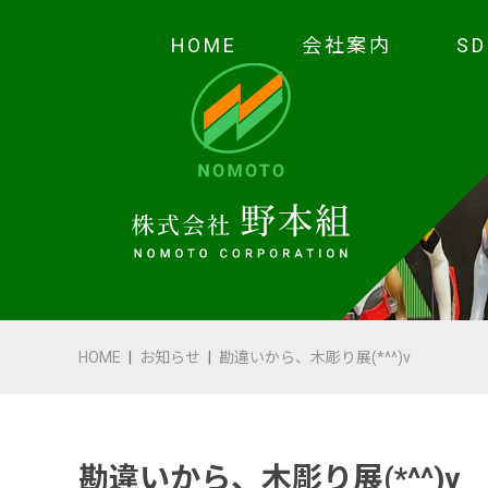
HOME
会社案内
S
HOME
会社案内
代表あいさつ
会社概要・沿革
HOME
お知らせ
勘違いから、木彫り展(*^^)v
野本の安全
受賞歴
勘違いから、木彫り展(*^^)v