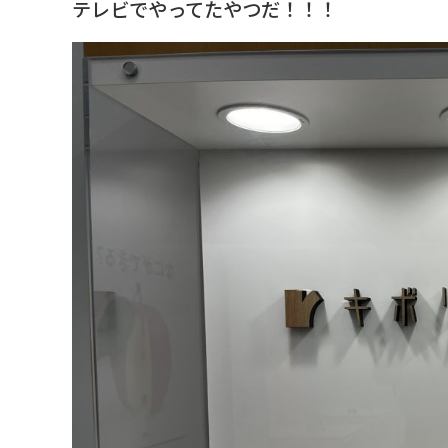
テレビでやってたやつだ！！！
採用メッセージ
野本組紹介MOVIE
社員紹介・インタビ
新卒採用情報
一般採用 野本組
一般採用 アグリ事
社内制度・福利厚生
お問い合わせ