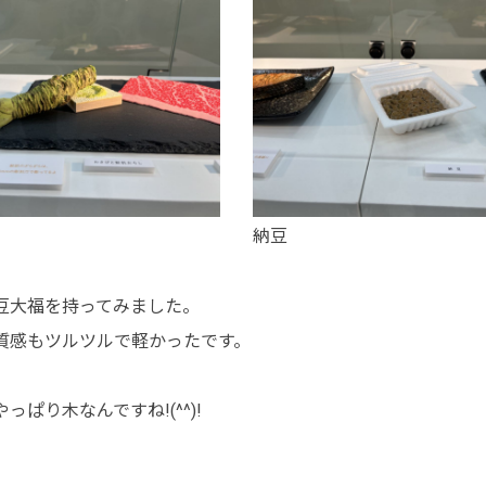
納豆
豆大福を持ってみました。
質感もツルツルで軽かったです。
やっぱり木なんですね!(^^)!