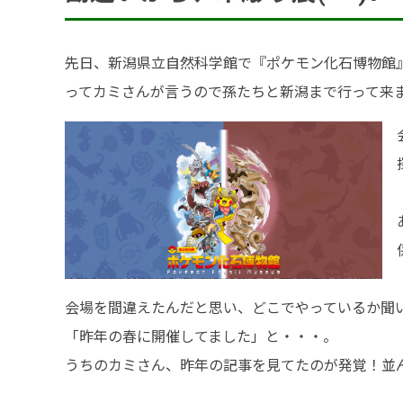
アクセス
SDGsの取組
先日、新潟県立自然科学館で『ポケモン化石博物館
ってカミさんが言うので孫たちと新潟まで行って来
事業内容
土木部門
建築部門
融雪部門
アグリ事業部
会場を間違えたんだと思い、どこでやっているか聞
「昨年の春に開催してました」と・・・。
お知らせ
うちのカミさん、昨年の記事を見てたのが発覚！並ん
採用情報