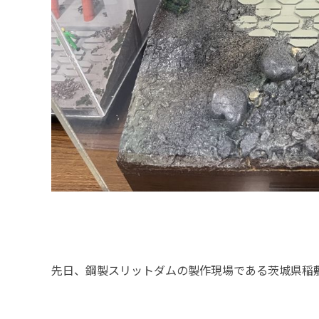
採用メッセージ
野本組紹介MOVIE
社員紹介・インタビ
新卒採用情報
一般採用 野本組
一般採用 アグリ事
社内制度・福利厚生
先日、鋼製スリットダムの製作現場である茨城県稲
お問い合わせ