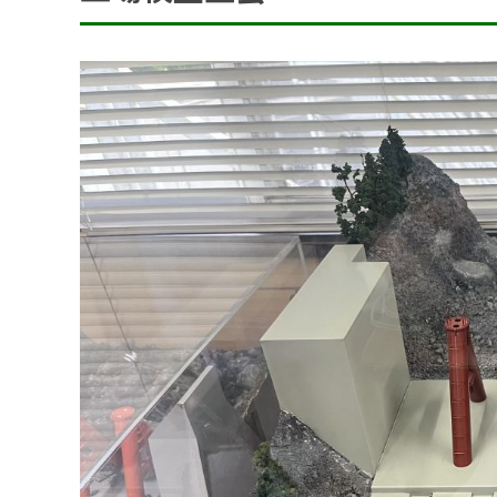
アクセス
SDGsの取組
事業内容
土木部門
建築部門
融雪部門
アグリ事業部
お知らせ
採用情報