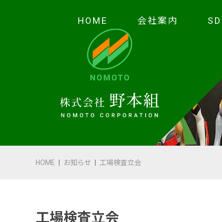
HOME
会社案内
S
HOME
会社案内
代表あいさつ
会社概要・沿革
HOME
お知らせ
工場検査立会
野本の安全
受賞歴
工場検査立会