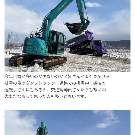
事業内容
土木部門
建築部門
融雪部門
アグリ事業部
お知らせ
今年は雪が多いのか少ないのか？皆さんがよく見かける
排雪の為のダンプトラック！道路での排雪中、機械の
採用情報
運転手さんはもちろん、交通誘導員さんたちも寒い中
大変だなぁって思った人も多いと思います。
採用メッセージ
野本組紹介MOVIE
社員紹介・インタビュー