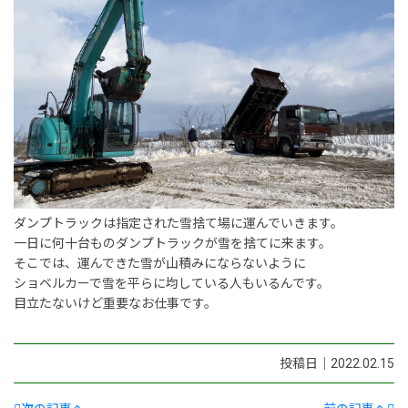
新卒採用情報
一般採用 野本組
一般採用 アグリ事業部
社内制度・福利厚生
お問い合わせ
ダンプトラックは指定された雪捨て場に運んでいきます。
一日に何十台ものダンプトラックが雪を捨てに来ます。
そこでは、運んできた雪が山積みにならないように
ショベルカーで雪を平らに均している人もいるんです。
目立たないけど重要なお仕事です。
投稿日｜2022.02.15