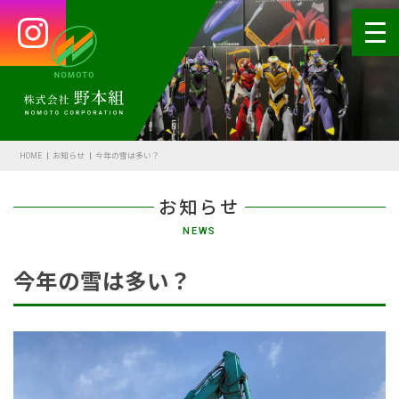
HOME
会社案内
HOME
お知らせ
今年の雪は多い？
代表あいさつ
お知らせ
会社概要・沿革
NEWS
野本の安全
今年の雪は多い？
受賞歴
アクセス
SDGsの取組