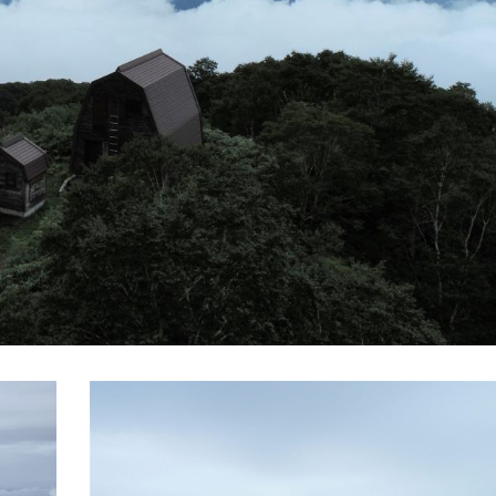
ュー
業部