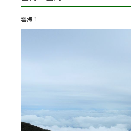
アクセス
SDGsの取組
雲海！
事業内容
土木部門
建築部門
融雪部門
アグリ事業部
お知らせ
採用情報