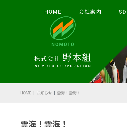
HOME
会社案内
S
HOME
会社案内
代表あいさつ
会社概要・沿革
HOME
お知らせ
雲海！雲海！
野本の安全
受賞歴
雲海！雲海！