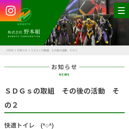
HOME
会社案内
HOME
お知らせ
ＳＤＧｓの取組 その後の活動 その２
代表あいさつ
お知らせ
会社概要・沿革
NEWS
野本の安全
ＳＤＧｓの取組 その後の活動 そ
受賞歴
の２
アクセス
SDGsの取組
快適トイレ (^○^)