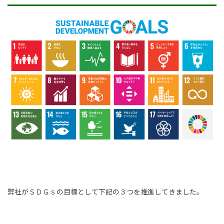
事業内容
土木部門
建築部門
融雪部門
アグリ事業部
お知らせ
採用情報
採用メッセージ
弊社がＳＤＧｓの目標として下記の３つを推進してきました。
野本組紹介MOVIE
社員紹介・インタビュー