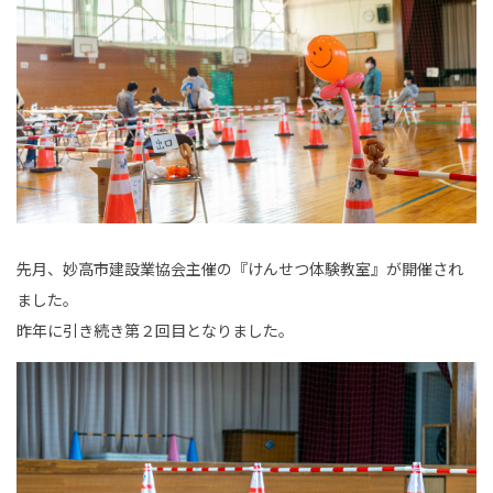
事業内容
土木部門
建築部門
融雪部門
アグリ事業部
先月、妙高市建設業協会主催の『けんせつ体験教室』が開催され
お知らせ
ました。
採用情報
昨年に引き続き第２回目となりました。
採用メッセージ
野本組紹介MOVIE
社員紹介・インタビュー