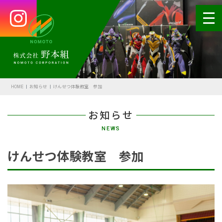
HOME
会社案内
HOME
お知らせ
けんせつ体験教室 参加
代表あいさつ
お知らせ
会社概要・沿革
NEWS
野本の安全
けんせつ体験教室 参加
受賞歴
アクセス
SDGsの取組