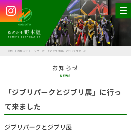
HOME
会社案内
HOME
お知らせ
「ジブリパークとジブリ展」に行って来ました
代表あいさつ
お知らせ
会社概要・沿革
NEWS
野本の安全
「ジブリパークとジブリ展」に行っ
受賞歴
て来ました
アクセス
SDGsの取組
ジブリパークとジブリ展