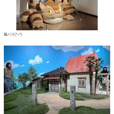
猫バス(^○^)