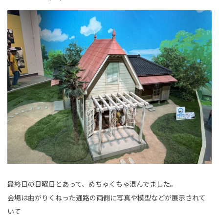
新卒採用情報
一般採用 野本組
一般採用 アグリ事業部
社内制度・福利厚生
お問い合わせ
最終日の日曜日とあって、めちゃくちゃ混んでました。
会場は曲がりくねった通路の両側に写真や模型などが展示されて
いて