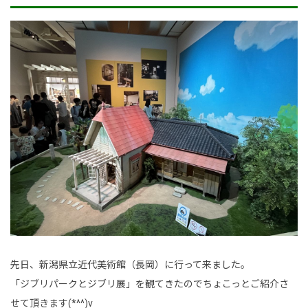
事業内容
土木部門
建築部門
融雪部門
アグリ事業部
お知らせ
採用情報
採用メッセージ
先日、新潟県立近代美術館（長岡）に行って来ました。
野本組紹介MOVIE
「ジブリパークとジブリ展」を観てきたのでちょこっとご紹介さ
社員紹介・インタビュー
せて頂きます(*^^)v