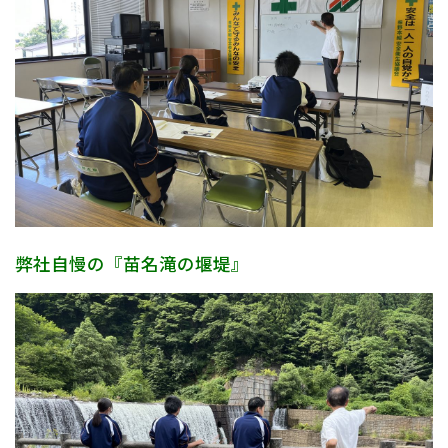
弊社自慢の『苗名滝の堰堤』