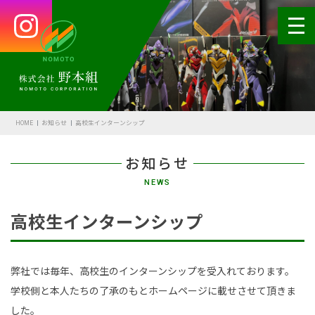
HOME
会社案内
HOME
お知らせ
高校生インターンシップ
代表あいさつ
お知らせ
会社概要・沿革
NEWS
野本の安全
高校生インターンシップ
受賞歴
アクセス
弊社では毎年、高校生のインターンシップを受入れております。
学校側と本人たちの了承のもとホームページに載せさせて頂きま
SDGsの取組
した。