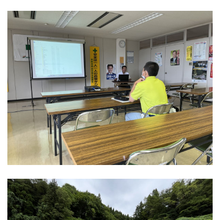
事業内容
土木部門
建築部門
融雪部門
アグリ事業部
お知らせ
採用情報
採用メッセージ
野本組紹介MOVIE
社員紹介・インタビュー