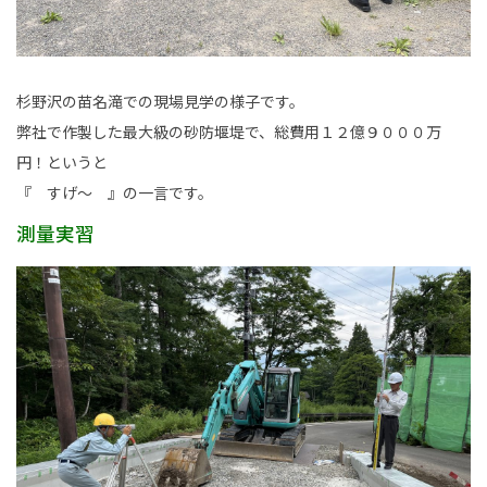
杉野沢の苗名滝での現場見学の様子です。
弊社で作製した最大級の砂防堰堤で、総費用１２億９０００万
円！というと
『 すげ～ 』の一言です。
測量実習