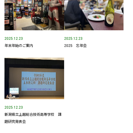
事業内容
土木部門
建築部門
2025.12.23
2025.12.23
年末年始のご案内
2025 忘年会
融雪部門
アグリ事業部
お知らせ
採用情報
採用メッセージ
2025.12.23
新潟県立上越総合技術高等学校 課
野本組紹介MOVIE
題研究発表会
社員紹介・インタビュー