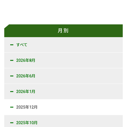
新卒採用情報
一般採用 野本組
月別
一般採用 アグリ事業部
すべて
社内制度・福利厚生
2026年8月
お問い合わせ
2026年6月
2026年1月
2025年12月
2025年10月