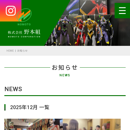
HOME
会社案内
HOME
お知らせ
代表あいさつ
お知らせ
会社概要・沿革
NEWS
野本の安全
NEWS
受賞歴
2025年12月 一覧
アクセス
SDGsの取組