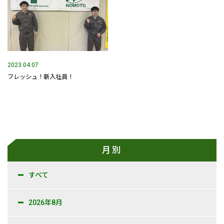
事業内容
土木部門
建築部門
2023.04.07
フレッシュ！新入社員！
融雪部門
アグリ事業部
お知らせ
採用情報
月別
採用メッセージ
すべて
野本組紹介MOVIE
2026年8月
社員紹介・インタビュー