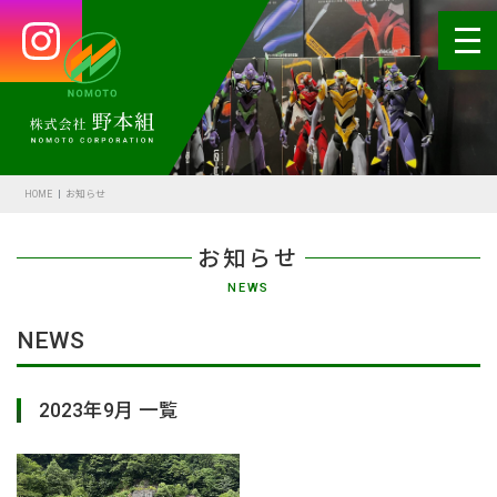
HOME
会社案内
HOME
お知らせ
代表あいさつ
お知らせ
会社概要・沿革
NEWS
野本の安全
NEWS
受賞歴
2023年9月 一覧
アクセス
SDGsの取組