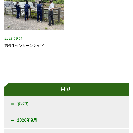
事業内容
土木部門
建築部門
2023.09.01
高校生インターンシップ
融雪部門
アグリ事業部
お知らせ
採用情報
月別
採用メッセージ
すべて
野本組紹介MOVIE
2026年8月
社員紹介・インタビュー