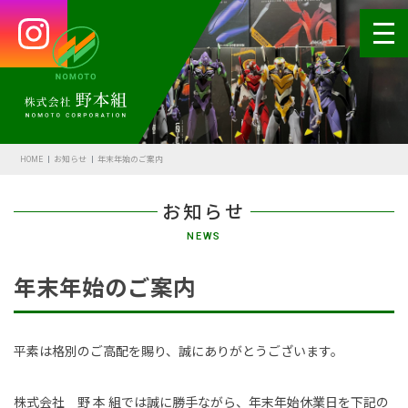
HOME
会社案内
HOME
お知らせ
年末年始のご案内
代表あいさつ
お知らせ
会社概要・沿革
NEWS
野本の安全
年末年始のご案内
受賞歴
アクセス
平素は格別のご高配を賜り、誠にありがとうございます。
SDGsの取組
株式会社 野 本 組では誠に勝手ながら、年末年始休業日を下記の