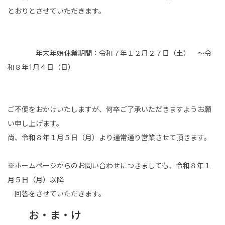
事業内容
とおりとさせていただきます。
土木部門
年末年始休業期間：令和７年１２月２７日（土） ～令
建築部門
和８年1月４日（日）
融雪部門
アグリ事業部
ご不便をおかけいたしますが、何卒ご了承いただきますようお願
い申し上げます。
お知らせ
尚、令和８年１月５日（月）より通常通り営業させて頂きます。
採用情報
※ホームページからのお問い合わせにつきましても、令和８年１
採用メッセージ
月５日（月）以降
回答をさせていただきます。
野本組紹介MOVIE
お・ま・け
社員紹介・インタビュー