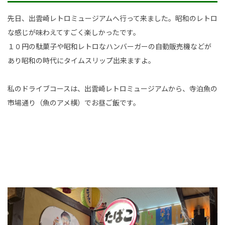
新卒採用情報
先日、出雲崎レトロミュージアムへ行って来ました。昭和のレトロ
な感じが味わえてすごく楽しかったです。
一般採用 野本組
１０円の駄菓子や昭和レトロなハンバーガーの自動販売機などが
あり昭和の時代にタイムスリップ出来ますよ。
一般採用 アグリ事業部
社内制度・福利厚生
私のドライブコースは、出雲崎レトロミュージアムから、寺泊魚の
市場通り（魚のアメ横）でお昼ご飯です。
お問い合わせ