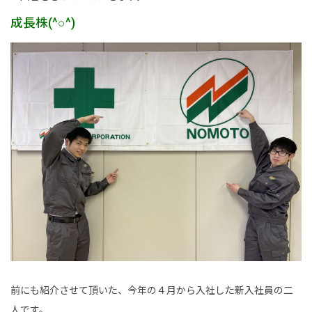
成長株(^○^)
新卒採用情報
一般採用 野本組
一般採用 アグリ事業部
社内制度・福利厚生
お問い合わせ
前にも紹介させて頂いた、今年の４月から入社した新入社員の二
人です。