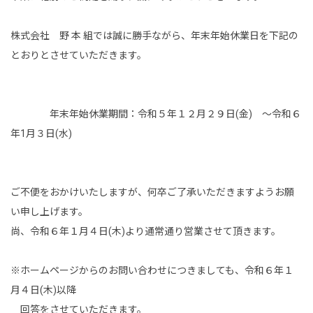
事業内容
株式会社 野 本 組では誠に勝手ながら、年末年始休業日を下記の
土木部門
とおりとさせていただきます。
建築部門
融雪部門
年末年始休業期間：令和５年１２月２９日(金) ～令和６
年1月３日(水)
アグリ事業部
お知らせ
ご不便をおかけいたしますが、何卒ご了承いただきますようお願
採用情報
い申し上げます。
尚、令和６年１月４日(木)より通常通り営業させて頂きます。
採用メッセージ
※ホームページからのお問い合わせにつきましても、令和６年１
野本組紹介MOVIE
月４日(木)以降
社員紹介・インタビュー
回答をさせていただきます。