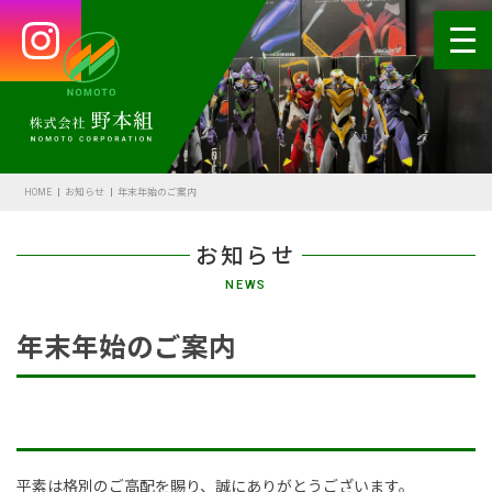
HOME
会社案内
HOME
お知らせ
年末年始のご案内
代表あいさつ
お知らせ
会社概要・沿革
NEWS
野本の安全
年末年始のご案内
受賞歴
アクセス
SDGsの取組
平素は格別のご高配を賜り、誠にありがとうございます。