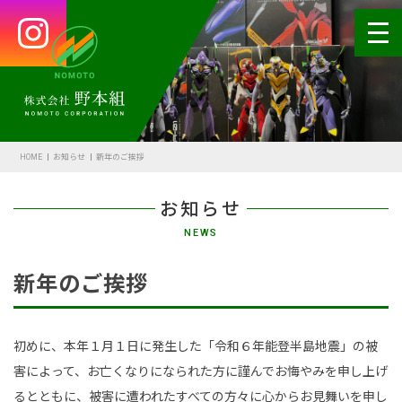
HOME
会社案内
HOME
お知らせ
新年のご挨拶
代表あいさつ
お知らせ
会社概要・沿革
NEWS
野本の安全
新年のご挨拶
受賞歴
アクセス
初めに、本年１月１日に発生した「令和６年能登半島地震」の被
害によって、お亡くなりになられた方に謹んでお悔やみを申し上げ
SDGsの取組
るとともに、被害に遭われたすべての方々に心からお見舞いを申し