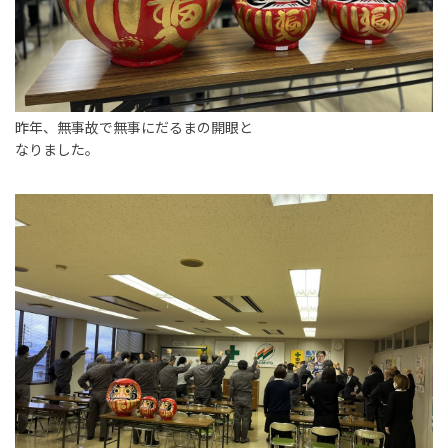
新卒採用情報
一般採用 野本組
一般採用 アグリ事業部
昨年、無事故で無事にだるまの開眼と
なりました。
社内制度・福利厚生
お問い合わせ