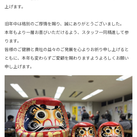
事業内容
上げます。
土木部門
旧年中は格別のご厚情を賜り、誠にありがとうございました。
本年もより一層お喜びいただけるよう、スタッフ一同精進して参
建築部門
ります。
融雪部門
皆様のご健勝と貴社の益々のご発展を心よりお祈り申し上げると
ともに、本年も変わらずご愛顧を賜わりますようよろしくお願い
アグリ事業部
申し上げます。
お知らせ
採用情報
採用メッセージ
野本組紹介MOVIE
社員紹介・インタビュー