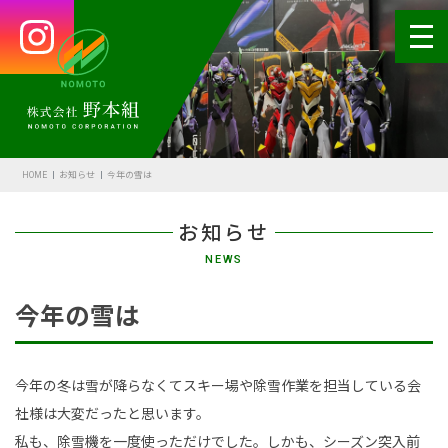
HOME
会社案内
HOME
お知らせ
今年の雪は
代表あいさつ
お知らせ
会社概要・沿革
NEWS
野本の安全
今年の雪は
受賞歴
アクセス
今年の冬は雪が降らなくてスキー場や除雪作業を担当している会
社様は大変だったと思います。
SDGsの取組
私も、除雪機を一度使っただけでした。しかも、シーズン突入前