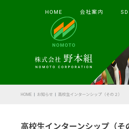
HOME
会社案内
S
HOME
会社案内
代表あいさつ
会社概要・沿革
HOME
お知らせ
高校生インターンシップ（その２）
野本の安全
受賞歴
高校生インターンシップ（そ