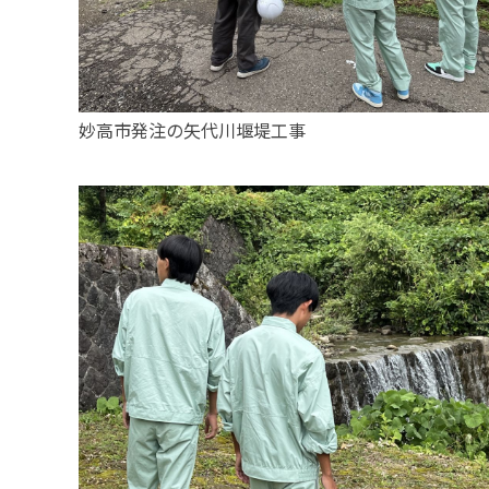
採用メッセージ
野本組紹介MOVIE
妙高市発注の矢代川堰堤工事
社員紹介・インタビ
新卒採用情報
一般採用 野本組
一般採用 アグリ事
社内制度・福利厚生
お問い合わせ