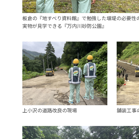
板倉の『地すべり資料館』で勉強した堰堤の必要性
実物が見学できる『万内川砂防公園』
上小沢の道路改良の現場
舗装工事