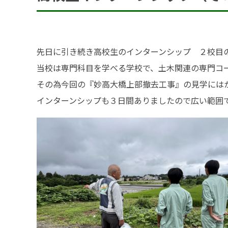
アクセス
SDGsの取組
先日に引き続き高校生のインターンシップ ２校目
事業内容
当校は専門科目を学べる学校で、土木関連の専門コース
土木部門
その為今回の『妙高大橋上部撤去工事』の見学には
インターンシップも３日間ありましたので広い範囲
建築部門
融雪部門
アグリ事業部
お知らせ
採用情報