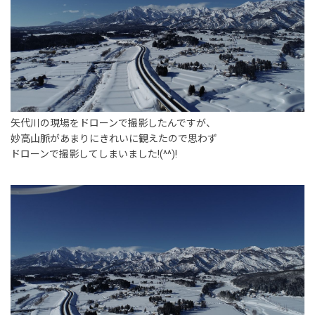
事業内容
土木部門
建築部門
融雪部門
矢代川の現場をドローンで撮影したんですが、
妙高山脈があまりにきれいに観えたので思わず
アグリ事業部
ドローンで撮影してしまいました!(^^)!
お知らせ
採用情報
採用メッセージ
野本組紹介MOVIE
社員紹介・インタビュー