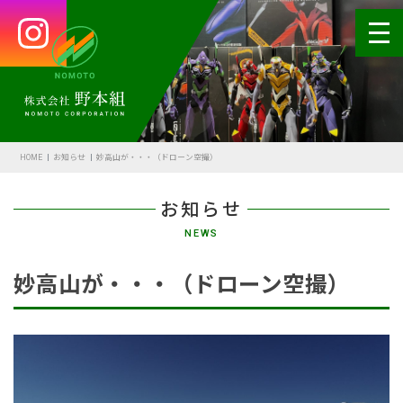
HOME
会社案内
HOME
お知らせ
妙高山が・・・（ドローン空撮）
代表あいさつ
お知らせ
会社概要・沿革
NEWS
野本の安全
妙高山が・・・（ドローン空撮）
受賞歴
アクセス
SDGsの取組