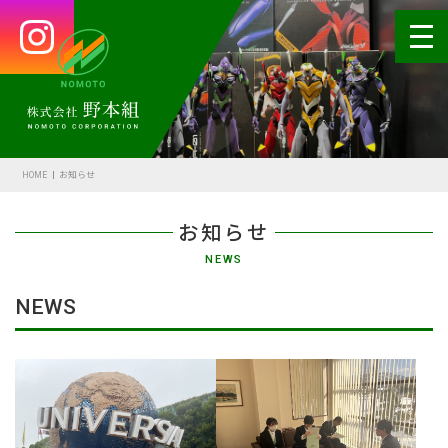
HOME
会社案内
HOME
お知らせ
代表あいさつ
お知らせ
会社概要・沿革
NEWS
野本の安全
NEWS
受賞歴
アクセス
SDGsの取組