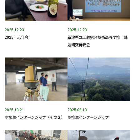
新卒採用情報
一般採用 野本組
2025.12.23
2025.12.23
2025 忘年会
新潟県立上越総合技術高等学校 課
一般採用 アグリ事業部
題研究発表会
社内制度・福利厚生
お問い合わせ
2025.10.21
2025.08.13
高校生インターンシップ（その２）
高校生インターンシップ