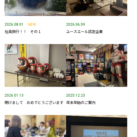
事業内容
土木部門
2026.08.01
NEW
2026.06.09
社員旅行！！ その１
ユースエール認定企業
建築部門
融雪部門
アグリ事業部
お知らせ
採用情報
2026.01.13
2025.12.23
明けまして おめでとうございます
年末年始のご案内
採用メッセージ
野本組紹介MOVIE
社員紹介・インタビュー